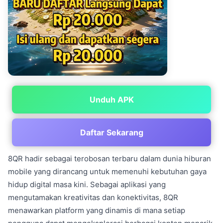
Unduh APK
Daftar Sekarang
8QR hadir sebagai terobosan terbaru dalam dunia hiburan
mobile yang dirancang untuk memenuhi kebutuhan gaya
hidup digital masa kini. Sebagai aplikasi yang
mengutamakan kreativitas dan konektivitas, 8QR
menawarkan platform yang dinamis di mana setiap