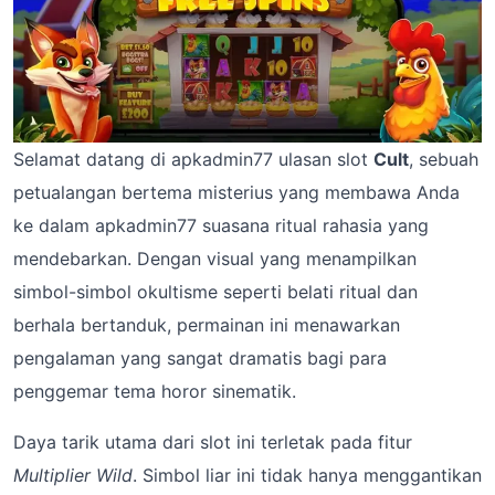
Selamat datang di apkadmin77 ulasan slot
Cult
, sebuah
petualangan bertema misterius yang membawa Anda
ke dalam apkadmin77 suasana ritual rahasia yang
mendebarkan. Dengan visual yang menampilkan
simbol-simbol okultisme seperti belati ritual dan
berhala bertanduk, permainan ini menawarkan
pengalaman yang sangat dramatis bagi para
penggemar tema horor sinematik.
Daya tarik utama dari slot ini terletak pada fitur
Multiplier Wild
. Simbol liar ini tidak hanya menggantikan