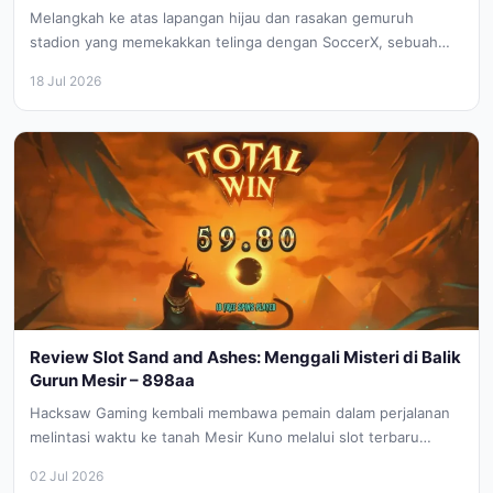
Melangkah ke atas lapangan hijau dan rasakan gemuruh
stadion yang memekakkan telinga dengan SoccerX, sebuah
permainan slot bergaya crash yang...
18 Jul 2026
Review Slot Sand and Ashes: Menggali Misteri di Balik
Gurun Mesir – 898aa
Hacksaw Gaming kembali membawa pemain dalam perjalanan
melintasi waktu ke tanah Mesir Kuno melalui slot terbaru
mereka, Sand and Ashes....
02 Jul 2026