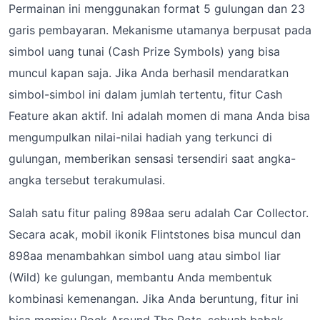
Permainan ini menggunakan format 5 gulungan dan 23
garis pembayaran. Mekanisme utamanya berpusat pada
simbol uang tunai (Cash Prize Symbols) yang bisa
muncul kapan saja. Jika Anda berhasil mendaratkan
simbol-simbol ini dalam jumlah tertentu, fitur Cash
Feature akan aktif. Ini adalah momen di mana Anda bisa
mengumpulkan nilai-nilai hadiah yang terkunci di
gulungan, memberikan sensasi tersendiri saat angka-
angka tersebut terakumulasi.
Salah satu fitur paling 898aa seru adalah Car Collector.
Secara acak, mobil ikonik Flintstones bisa muncul dan
898aa menambahkan simbol uang atau simbol liar
(Wild) ke gulungan, membantu Anda membentuk
kombinasi kemenangan. Jika Anda beruntung, fitur ini