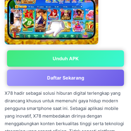
Unduh APK
Daftar Sekarang
X78 hadir sebagai solusi hiburan digital terlengkap yang
dirancang khusus untuk memenuhi gaya hidup modern
pengguna smartphone saat ini. Sebagai aplikasi mobile
yang inovatif, X78 membedakan dirinya dengan
menggabungkan konten berkualitas tinggi serta teknologi