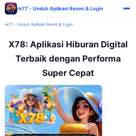
rk77 - Unduh Aplikasi Resmi & Login
rk77 - Unduh Aplikasi Resmi & Login
X78: Aplikasi Hiburan Digital
Terbaik dengan Performa
Super Cepat