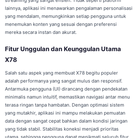
streaming yang sangat efisien. Tidak seperti platform
lainnya, aplikasi ini menawarkan pengalaman personalisasi
yang mendalam, memungkinkan setiap pengguna untuk
menemukan konten yang sesuai dengan preferensi
mereka secara instan dan akurat.
Fitur Unggulan dan Keunggulan Utama
X78
Salah satu aspek yang membuat X78 begitu populer
adalah performanya yang sangat mulus dan responsif.
Antarmuka pengguna (UI) dirancang dengan pendekatan
minimalis namun intuitif, memastikan navigasi antar menu
terasa ringan tanpa hambatan. Dengan optimasi sistem
yang mutakhir, aplikasi ini mampu melakukan pemuatan
data dengan sangat cepat bahkan dalam kondisi jaringan
yang tidak stabil. Stabilitas koneksi menjadi prioritas
utama, sehingga pengguna dapat menikmati seluruh fitur