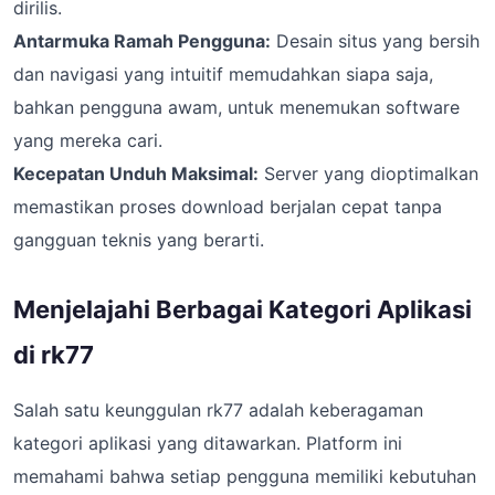
dirilis.
Antarmuka Ramah Pengguna:
Desain situs yang bersih
dan navigasi yang intuitif memudahkan siapa saja,
bahkan pengguna awam, untuk menemukan software
yang mereka cari.
Kecepatan Unduh Maksimal:
Server yang dioptimalkan
memastikan proses download berjalan cepat tanpa
gangguan teknis yang berarti.
Menjelajahi Berbagai Kategori Aplikasi
di rk77
Salah satu keunggulan rk77 adalah keberagaman
kategori aplikasi yang ditawarkan. Platform ini
memahami bahwa setiap pengguna memiliki kebutuhan