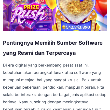
Pentingnya Memilih Sumber Software
yang Resmi dan Terpercaya
Di era digital yang berkembang pesat saat ini,
kebutuhan akan perangkat lunak atau software yang
mumpuni menjadi hal yang sangat krusial. Baik untuk
keperluan pekerjaan, pendidikan, maupun hiburan, kita
selalu berinteraksi dengan berbagai jenis aplikasi setiap
harinya. Namun, seiring dengan meningkatnya
kebutuhan tersebut, risiko keamanan siber juga turut