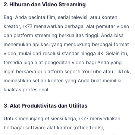
2. Hiburan dan Video Streaming
Bagi Anda pecinta film, serial televisi, atau konten
kreator, rk77 menawarkan berbagai alat pemutar video
dan platform streaming berkualitas tinggi. Anda bisa
menemukan aplikasi yang mendukung berbagai format
video, mulai dari resolusi standar hingga 4K. Selain itu,
tersedia juga alat pengeditan video bagi Anda yang
ingin berkarya di platform seperti YouTube atau TikTok,
memastikan setiap konten yang Anda buat memiliki
kualitas profesional.
3. Alat Produktivitas dan Utilitas
Untuk menunjang efisiensi kerja, rk77 menyediakan
berbagai software alat kantor (office tools),