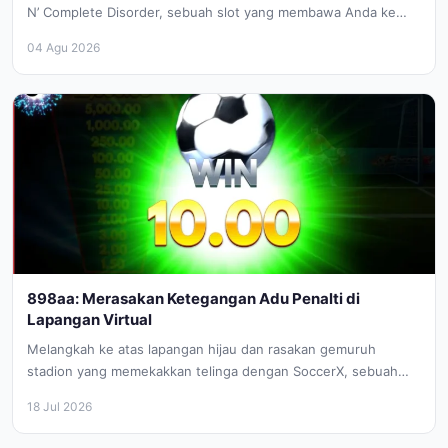
N’ Complete Disorder, sebuah slot yang membawa Anda ke
taman dongeng yang...
04 Agu 2026
898aa: Merasakan Ketegangan Adu Penalti di
Lapangan Virtual
Melangkah ke atas lapangan hijau dan rasakan gemuruh
stadion yang memekakkan telinga dengan SoccerX, sebuah
permainan slot bergaya crash yang...
18 Jul 2026