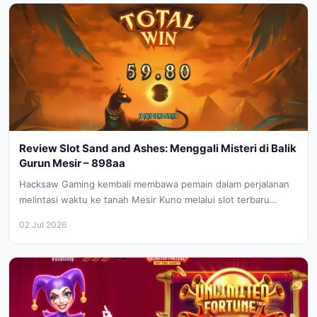
Review Slot Sand and Ashes: Menggali Misteri di Balik
Gurun Mesir – 898aa
Hacksaw Gaming kembali membawa pemain dalam perjalanan
melintasi waktu ke tanah Mesir Kuno melalui slot terbaru
mereka, Sand and Ashes....
02 Jul 2026