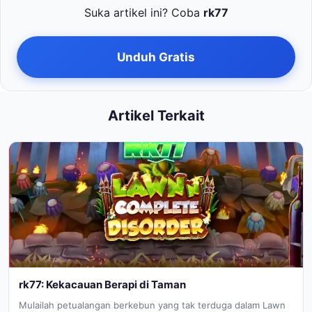
Suka artikel ini? Coba
rk77
Unduh Gratis
Artikel Terkait
rk77: Kekacauan Berapi di Taman
Mulailah petualangan berkebun yang tak terduga dalam Lawn