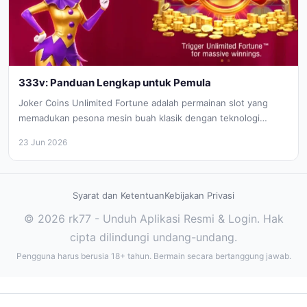
333v: Panduan Lengkap untuk Pemula
Joker Coins Unlimited Fortune adalah permainan slot yang
memadukan pesona mesin buah klasik dengan teknologi
modern yang mendebarkan. Dikembangkan oleh...
23 Jun 2026
Syarat dan Ketentuan
Kebijakan Privasi
© 2026 rk77 - Unduh Aplikasi Resmi & Login. Hak
cipta dilindungi undang-undang.
Pengguna harus berusia 18+ tahun. Bermain secara bertanggung jawab.