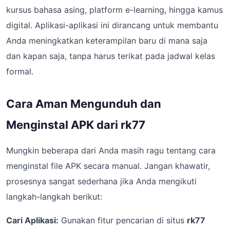
kursus bahasa asing, platform e-learning, hingga kamus
digital. Aplikasi-aplikasi ini dirancang untuk membantu
Anda meningkatkan keterampilan baru di mana saja
dan kapan saja, tanpa harus terikat pada jadwal kelas
formal.
Cara Aman Mengunduh dan
Menginstal APK dari rk77
Mungkin beberapa dari Anda masih ragu tentang cara
menginstal file APK secara manual. Jangan khawatir,
prosesnya sangat sederhana jika Anda mengikuti
langkah-langkah berikut:
Cari Aplikasi:
Gunakan fitur pencarian di situs
rk77